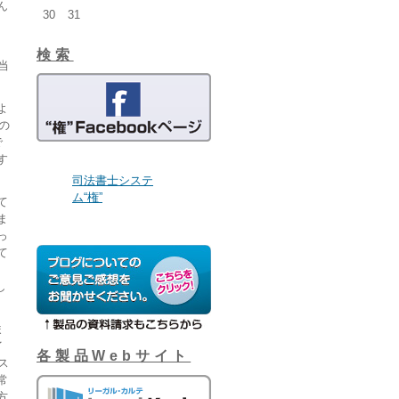
ん
30
31
、
検索
当
よ
の
で
す
司法書士システ
ム“権”
て
ま
っ
て
し
ま
イ
各製品Webサイト
ス
常
方