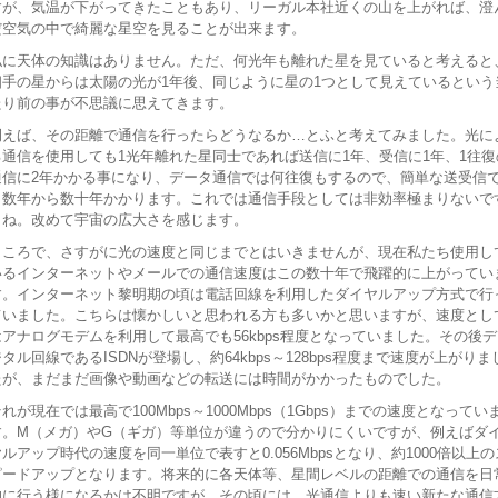
すが、気温が下がってきたこともあり、リーガル本社近くの山を上がれば、澄
だ空気の中で綺麗な星空を見ることが出来ます。
私に天体の知識はありません。ただ、何光年も離れた星を見ていると考えると
相手の星からは太陽の光が1年後、同じように星の1つとして見えているという
たり前の事が不思議に思えてきます。
例えば、その距離で通信を行ったらどうなるか…とふと考えてみました。光に
る通信を使用しても1光年離れた星同士であれば送信に1年、受信に1年、1往復
通信に2年かかる事になり、データ通信では何往復もするので、簡単な送受信
も数年から数十年かかります。これでは通信手段としては非効率極まりないで
よね。改めて宇宙の広大さを感じます。
ところで、さすがに光の速度と同じまでとはいきませんが、現在私たち使用し
いるインターネットやメールでの通信速度はこの数十年で飛躍的に上がってい
す。インターネット黎明期の頃は電話回線を利用したダイヤルアップ方式で行
ていました。こちらは懐かしいと思われる方も多いかと思いますが、速度とし
はアナログモデムを利用して最高でも56kbps程度となっていました。その後デ
タル回線であるISDNが登場し、約64kbps～128bps程度まで速度が上がりま
たが、まだまだ画像や動画などの転送には時間がかかったものでした。
れが現在では最高で100Mbps～1000Mbps（1Gbps）までの速度となってい
す。M（メガ）やG（ギガ）等単位が違うので分かりにくいですが、例えばダ
ヤルアップ時代の速度を同一単位で表すと0.056Mbpsとなり、約1000倍以上の
ピードアップとなります。将来的に各天体等、星間レベルの距離での通信を日
的に行う様になるかは不明ですが、その頃には、光通信よりも速い新たな通信