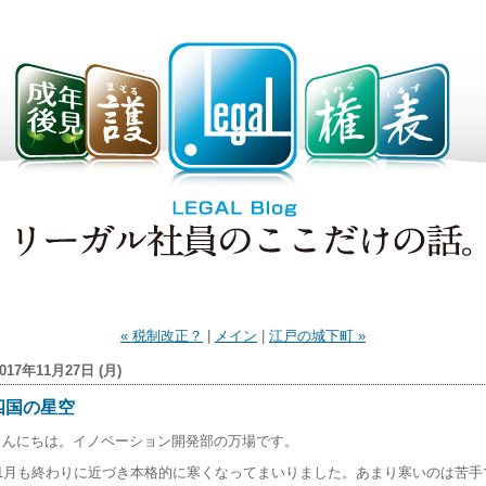
« 税制改正？
|
メイン
|
江戸の城下町 »
017年11月27日 (月)
四国の星空
こんにちは。イノベーション開発部の万場です。
11月も終わりに近づき本格的に寒くなってまいりました。あまり寒いのは苦手