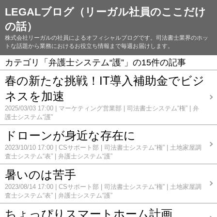
LEGALブログ（リーガル社員のここだけ
の話）
株式会社リーガルの社員によるオフィシャルブログです。司法書士業界のホッ
トな話題から業務におけるお役立ち情報まで毎週お届けします。
カテゴリ「弁護士システム“護”」の15件の記事
春の新たな挑戦！IT導入補助金でビジ
ネスを加速
2025/03/03 17:00
マーケティング営業部
司法書士システム“権”
弁
護士システム“護”
ドローンが身近な存在に
2023/10/10 17:00
CSサポート部
司法書士システム“権”
土地家屋調
査士システム“表”
弁護士システム“護”
暑いのは苦手
2023/08/14 17:00
CSサポート部
司法書士システム“権”
土地家屋調
査士システム“表”
弁護士システム“護”
ちょっぴりスマートホーム計画