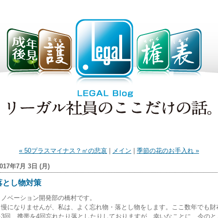
« 50プラスマイナス？㎡の悲哀
|
メイン
|
季節の花のお手入れ »
017年7月 3日 (月)
落とし物対策
イノベーション開発部の橋村です。
自慢になりませんが、私は、よく忘れ物・落とし物をします。ここ数年でも財
を3回、携帯を4回忘れたり落としたりしておりますが、幸いなことに、今のと