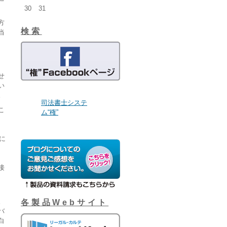
30
31
方
検索
当
自
、
せ
い
。
司法書士システ
こ
ム“権”
に
接
と
。
各製品Webサイト
バ
白