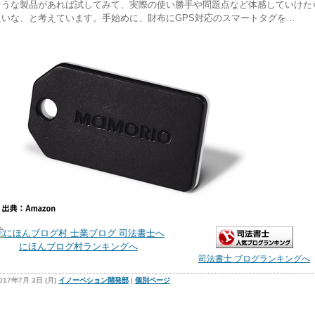
そうな製品があれば試してみて、実際の使い勝手や問題点など体感していけた
良いな、と考えています。手始めに、財布にGPS対応のスマートタグを…
にほんブログ村ランキングへ
司法書士 ブログランキングへ
017年7月 3日 (月)
イノーベション開発部
|
個別ページ