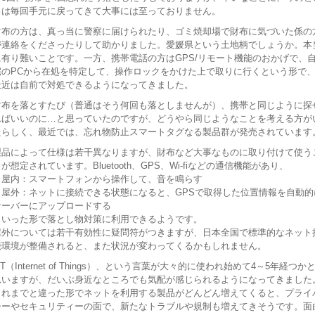
ろは毎回手元に戻ってきて大事には至っておりません。
財布の方は、真っ当に警察に届けられたり、ゴミ焼却場で財布に気づいた係の
が連絡をくださったりして助かりました。愛媛県という土地柄でしょうか。本
に有り難いことです。一方、携帯電話の方はGPS/リモート機能のおかげで、
宅のPCから在処を特定して、操作ロックをかけた上で取りに行くという形で
最近は自前で対処できるようになってきました。
財布を落とすたび（普通はそう何回も落としませんが）、携帯と同じように探
ればいいのに…と思っていたのですが、どうやら同じようなことを考える方が
たらしく、最近では、忘れ物防止スマートタグなる製品群が発売されています
製品によって仕様は若干異なりますが、財布など大事なものに取り付けて使う
が想定されています。Bluetooth、GPS、Wi-fiなどの通信機能があり、
・屋内：スマートフォンから操作して、音を鳴らす
・屋外：ネットに接続できる状態になると、GPSで取得した位置情報を自動的
サーバーにアップロードする
といった形で落とし物対策に利用できるようです。
屋外については若干有効性に疑問符がつきますが、日本全国で標準的なネット
続環境が整備されると、また状況が変わってくるかもしれません。
oT（Internet of Things）、という言葉が大々的に使われ始めて4～5年経つか
思いますが、だいぶ身近なところでも気配が感じられるようになってきました
これまでと違った形でネットを利用する製品がどんどん増えてくると、プライ
シーやセキュリティーの面で、新たなトラブルや規制も増えてきそうです。面