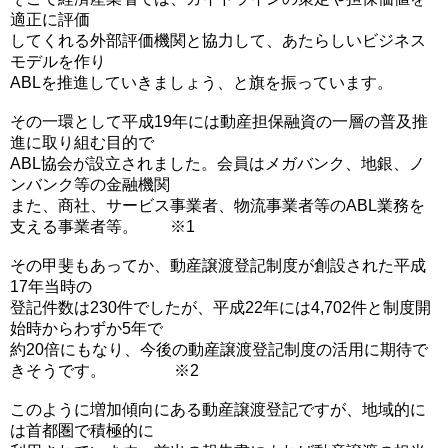
適正に評価
してくれる外部評価機関と協力して、あたらしいビジネス
モデルを作り
ABLを推進していきましょう、と旗を振っています。
その一環として平成19年には動産担保融資の一層の普及推
進に取り組む目的で
ABL協会が設立されました。会員はメガバンク、地銀、ノ
ンバンク等の金融機関
また、商社、サービス事業者、物流事業者等のABL業務を
支える事業者等。 ※1
その甲斐もあってか、動産譲渡登記制度が創設された平成
17年当時の
登記件数は230件でしたが、平成22年には4,702件と制度開
始時からわずか5年で
約20倍にもなり、今後の動産譲渡登記制度の活用に期待で
きそうです。 ※2
このように増加傾向にある動産譲渡登記ですが、地域的に
は首都圏で積極的に