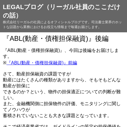
LEGALブログ（リーガル社員のここだけ
の話）
株式会社リーガルの社員によるオフィシャルブログです。司法書士業界のホッ
トな話題から業務におけるお役立ち情報まで毎週お届けします。
『ABL(動産・債権担保融資)』後編
『ABL(動産・債権担保融資)』、今回は後編をお届けしま
す。
※
『ABL(動産・債権担保融資)』前編
さて、動産担保融資の課題ですが
動産にはたくさんの種類がありますから、そもそもどんな
動産が担保に
できるのか？という、物件の担保適正についての判断が難
しい。
また、金融機関側に担保物件の評価、モニタリングに関し
てノウハウが
蓄積されていないことも大きな課題となっています。
そこで経済産業省では、ガイドラインの策定や担保価値を