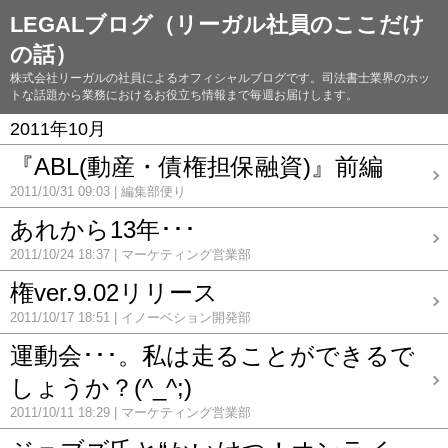
LEGALブログ（リーガル社員のここだけ
の話）
株式会社リーガルの社員によるオフィシャルブログです。司法書士業界のホッ
トな話題から業務におけるお役立ち情報まで毎週お届けします。
2011年10月
『ABL(動産・債権担保融資)』前編
2011/10/31 09:03
編集部便り
あれから13年･･･
2011/10/24 18:37
マーケティング営業部
権ver.9.02リリース
2011/10/17 18:51
イノーベション開発部
運動会･･･。私は走ることができるで
しょうか？(^_^;)
2011/10/11 18:29
マーケティング営業部