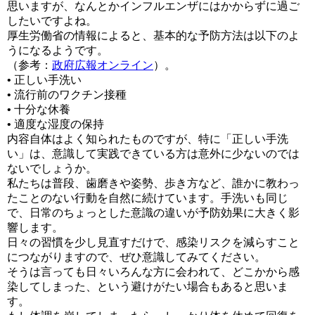
思いますが、なんとかインフルエンザにはかからずに過ご
したいですよね。
厚生労働省の情報によると、基本的な予防方法は以下のよ
うになるようです。
（参考：
政府広報オンライン
）。
• 正しい手洗い
• 流行前のワクチン接種
• 十分な休養
• 適度な湿度の保持
内容自体はよく知られたものですが、特に「正しい手洗
い」は、意識して実践できている方は意外に少ないのでは
ないでしょうか。
私たちは普段、歯磨きや姿勢、歩き方など、誰かに教わっ
たことのない行動を自然に続けています。手洗いも同じ
で、日常のちょっとした意識の違いが予防効果に大きく影
響します。
日々の習慣を少し見直すだけで、感染リスクを減らすこと
につながりますので、ぜひ意識してみてください。
そうは言っても日々いろんな方に会われて、どこかから感
染してしまった、という避けがたい場合もあると思いま
す。