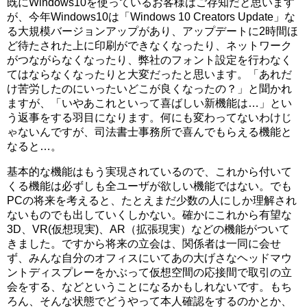
既にWindows10を使っているお客様はご存知だと思います
が、今年Windows10は「Windows 10 Creators Update」な
る大規模バージョンアップがあり、アップデートに2時間ほ
ど待たされた上に印刷ができなくなったり、ネットワーク
がつながらなくなったり、弊社のフォント設定を行わなく
てはならなくなったりと大変だったと思います。「あれだ
け苦労したのにいったいどこが良くなったの？」と聞かれ
ますが、「いやあこれといって喜ばしい新機能は…」とい
う返事をする羽目になります。何にも変わってないわけじ
ゃないんですが、司法書士事務所で喜んでもらえる機能と
なると…。
基本的な機能はもう実現されているので、これから付いて
くる機能は必ずしも全ユーザが欲しい機能ではない。でも
PCの将来を考えると、たとえまだ少数の人にしか理解され
ないものでも出していくしかない。確かにこれから有望な
3D、VR(仮想現実)、AR（拡張現実）などの機能がついて
きました。ですから将来の立会は、関係者は一同に会せ
ず、みんな自分のオフィスにいてあの大げさなヘッドマウ
ントディスプレーをかぶって仮想空間の応接間で取引の立
会をする、などということになるかもしれないです。もち
ろん、そんな状態でどうやって本人確認をするのかとか、