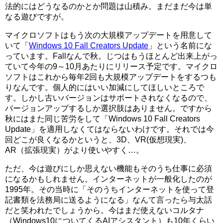
法的にはどうなるのかとか問題は山積み。まだまだ今は単
なる遊びですが。
マイクロソフトはもう次の大規模アップデートを用意して
いて「
Windows 10 Fall Creators Update
」という名前にな
っています。Fallなんで秋。じつはもうほとんど出来上がっ
ていて今年の9～10月あたりにリリース予定です。マイクロ
ソフトはこれから毎年2回も大規模アップデートをするつも
りなんです。個人的にはいい加減にしてほしいところで
す。しかし古いバージョンはサポートされなくなるので、
バージョンアップするしか選択肢はありません。ですから
秋にはまた同じ苦労をして「Windows 10 Fall Creators
Update」を適用しなくてはならないわけです。それでは今
回どこが良くなるかというと、3D、VR(仮想現実)、
AR（拡張現実）がより使いやすく…。
ただ、今は遊びにしか思えない機能もそのうち仕事に必須
になるかもしれません。インターネットが一般化したのが
1995年。その当時に「そのうちインターネットを使って登
記書類を法務局に送るようになる」なんて言ったら与太話
だと笑われたでしょうから。今はまだ使えないコルタナ
（Windows10についてくるAIアシスタント）も10年くらい