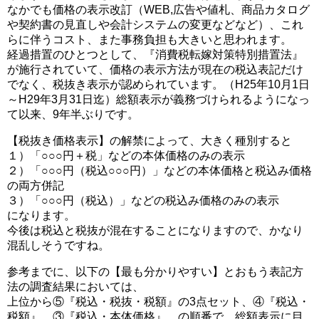
なかでも価格の表示改訂（WEB,広告や値札、商品カタログ
や契約書の見直しや会計システムの変更などなど）、これ
らに伴うコスト、また事務負担も大きいと思われます。
経過措置のひとつとして、『消費税転嫁対策特別措置法』
が施行されていて、価格の表示方法が現在の税込表記だけ
でなく、税抜き表示が認められています。（H25年10月1日
～H29年3月31日迄）総額表示が義務づけられるようになっ
て以来、9年半ぶりです。
【税抜き価格表示】の解禁によって、大きく種別すると
１）「○○○円＋税」などの本体価格のみの表示
２）「○○○円（税込○○○円）」などの本体価格と税込み価格
の両方併記
３）「○○○円（税込）」などの税込み価格のみの表示
になります。
今後は税込と税抜が混在することになりますので、かなり
混乱しそうですね。
参考までに、以下の【最も分かりやすい】とおもう表記方
法の調査結果においては、
上位から⑤『税込・税抜・税額』の3点セット、④『税込・
税額』、③『税込・本体価格』、の順番で、総額表示に目