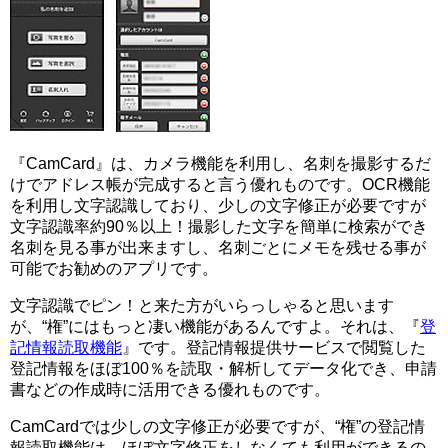
『CamCard』は、カメラ機能を利用し、名刺を撮影するだ
けでアドレス帳が完成すると言う優れものです。OCR機能
を利用し文字認識しており、少しの文字修正が必要ですが
文字認識率約90％以上！撮影した文字を簡単に検索ができ
名刺を見る事が出来ますし、名刺ごとにメモを残せる事が
可能でお勧めのアプリです。
文字認識でピン！と来た方がいらっしゃると思います
が、“権”にはもっと凄い機能があるんですよ。それは、『
登
記情報読取機能
』です。登記情報提供サービスで閲覧した
登記情報をほぼ100％を読取・解析してデータ化でき、申請
書などの作成時に活用できる優れものです。
CamCardでは少しの文字修正が必要ですが、“権”の登記情
報読取機能は、ほぼ文字修正をしなくても利用ができるの