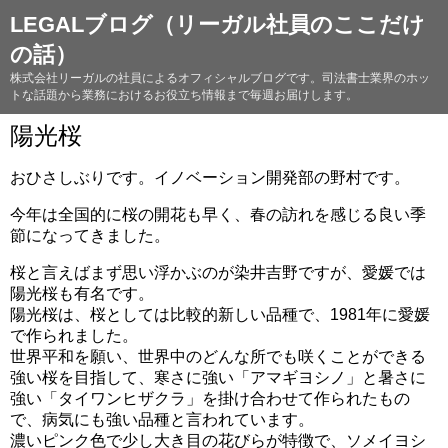
LEGALブログ（リーガル社員のここだけ
の話）
株式会社リーガルの社員によるオフィシャルブログです。司法書士業界のホッ
トな話題から業務におけるお役立ち情報まで毎週お届けします。
陽光桜
おひさしぶりです。イノベーション開発部の野村です。
今年は全国的に桜の開花も早く、春の訪れを感じる良い季
節になってきました。
桜と言えばまず思い浮かぶのが染井吉野ですが、愛媛では
陽光桜も有名です。
陽光桜は、桜としては比較的新しい品種で、1981年に愛媛
で作られました。
世界平和を願い、世界中のどんな所でも咲くことができる
強い桜を目指して、寒さに強い「アマギヨシノ」と暑さに
強い「タイワンヒザクラ」を掛け合わせて作られたもの
で、病気にも強い品種と言われています。
濃いピンク色で少し大き目の花びらが特徴で、ソメイヨシ