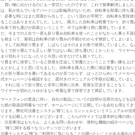
く、買い物に出かけるのにも一苦労だったのですが、これで無事解消しました
実は、私が住んでいるアパートには駐輪所がないため、自転車を部屋に持ち運
で、必要な時にはまた部屋から出して、という流れが手間で、自転車を普段使
することはありませんでした。しかし、購入した自転車は軽量でかつ、折り畳
が出来て持ち運びが容易ということで、今では街乗り用に愛用しています。
ただ、今までの人生で一度も折り畳み自転車を使ったことがなかった事と不器
さも相まって、最初は自転車の折り畳みの手順がわからず挫折してしまいまし
た。そして結局折り畳まず、しばらくはそのままの形で使用していました。な
となくで折り畳んでも正しい形ではない為に持ち運びにくかったり、ワイヤー
絡まり切れそうになったりと今思い出すだけでも散々でした。
折り畳まずに保管していると部屋を圧迫して邪魔だということで重い腰を上げ
なんとかしようと思い立ちました。自転車を購入した際に保証書などはもらい
したが折り畳み方を書いてあるものが見つからず…はっとひらめいてメーカー
公式ホームページを確認すると、図付きのマニュアルで手順が記載していまし
た。それに従って折り畳むと非常に簡単に出来、部屋を圧迫することなく、し
もワイヤーが切れたりゆがまない奇麗な形で保管できて満足しています。
スマートフォンの普及に伴い、自社の製品についての説明や活用方法などを記
した紙の取扱説明書をつけず、ホームページにて公開している会社も増えてき
おります。弊社司法書士システム“権”にもＬコンシェルというマニュアルや活
ガイドを記載したサイトがございます。こちらのサイトでは基本的な権の使い
や、注意事項はもちろん、よくある問い合わせや、便利な機能の紹介ページな
ど、“権”に関する様々なコンテンツがございます。
司法書士システム“権”をご利用中に気になることや調べたいことがある場合は