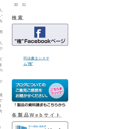
。
30
31
ん
い
検索
み
用
ん
が
司法書士システ
て
ム“権”
ま
の
か
載
て
用
方
各製品Webサイト
是