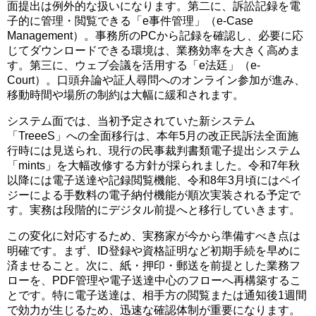
面提出は例外的な扱いになります。第二に、訴訟記録を電
子的に管理・閲覧できる「e事件管理」（e-Case
Management）。事務所のPCから記録を確認し、必要に応
じてダウンロードできる環境は、業務効率を大きく高めま
す。第三に、ウェブ会議を活用する「e法廷」（e-
Court）。口頭弁論や証人尋問へのオンライン参加が進み、
移動時間や場所の制約は大幅に緩和されます。
システム面では、当初予定されていた新システム
「TreeeS」への全面移行は、本年5月の改正民訴法全面施
行時には見送られ、現行の民事裁判書類電子提出システム
「mints」を大幅改修する方針が採られました。令和7年秋
以降には電子送達や記録閲覧機能、令和8年3月頃にはペイ
ジーによる手数料の電子納付機能が順次実装される予定で
す。実務は段階的にデジタル前提へと移行していきます。
この変化に対応するため、実務家が今から準備すべき点は
明確です。まず、ID登録や資格証明など初期手続を早めに
済ませること。次に、紙・押印・郵送を前提とした業務フ
ローを、PDF管理や電子送達中心のフローへ再構築するこ
とです。特に電子送達は、相手方の閲覧または通知後1週間
で効力が生じるため、迅速な確認体制が重要になります。