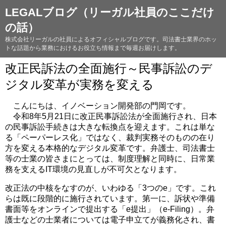
LEGALブログ（リーガル社員のここだけ
の話）
株式会社リーガルの社員によるオフィシャルブログです。司法書士業界のホッ
トな話題から業務におけるお役立ち情報まで毎週お届けします。
改正民訴法の全面施行～民事訴訟のデ
ジタル変革が実務を変える
こんにちは、イノベーション開発部の門岡です。
令和8年5月21日に改正民事訴訟法が全面施行され、日本
の民事訴訟手続きは大きな転換点を迎えます。これは単な
る「ペーパーレス化」ではなく、裁判実務そのものの在り
方を変える本格的なデジタル変革です。弁護士、司法書士
等の士業の皆さまにとっては、制度理解と同時に、日常業
務を支えるIT環境の見直しが不可欠となります。
改正法の中核をなすのが、いわゆる「3つのe」です。これ
らは既に段階的に施行されています。第一に、訴状や準備
書面等をオンラインで提出する「e提出」（e-Filing）。弁
護士などの士業者については電子申立てが義務化され、書