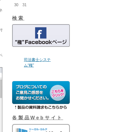
30
31
ネ
、
検索
付
ペ
司法書士システ
ム“権”
各製品Webサイト