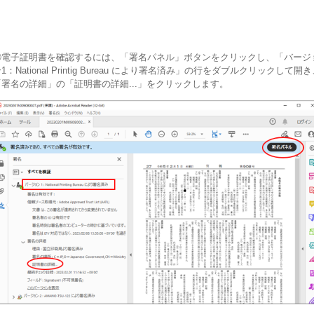
⑤電子証明書を確認するには、「署名パネル」ボタンをクリックし、「バージ
1：National Printig Bureau により署名済み」の行をダブルクリックして開
「署名の詳細」の「証明書の詳細...」をクリックします。