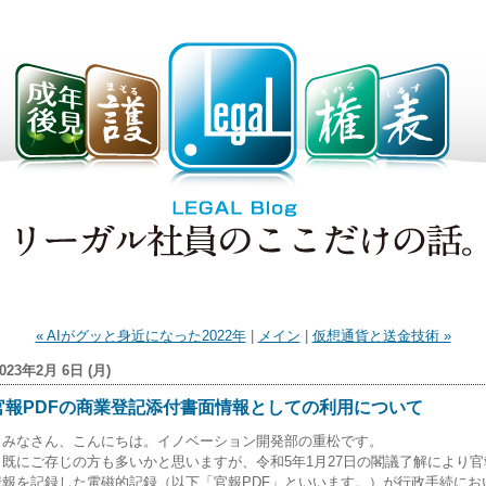
« AIがグッと身近になった2022年
|
メイン
|
仮想通貨と送金技術 »
023年2月 6日 (月)
官報PDFの商業登記添付書面情報としての利用について
みなさん、こんにちは。イノベーション開発部の重松です。
既にご存じの方も多いかと思いますが、令和5年1月27日の閣議了解により官
情報を記録した電磁的記録（以下「官報PDF」といいます。）が行政手続にお