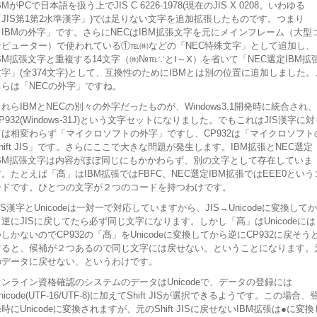
BMがPCで日本語を扱う上でJIS C 6226-1978(現在のJIS X 0208。いわゆる
「JIS第1第2水準漢字」)では足りない文字を追加拡張したものです。つまり
「IBMの外字」です。さらにNECはIBM拡張文字を元にメインフレーム（大型
ンピューター）で使われている①℡㈱などの「NEC特殊文字」として追加し、
IBM拡張文字と重複する14文字（㈱№℡∵とⅠ～Ⅹ）を省いて「NEC選定IBM拡
文字」(全374文字)として、互換性のためにIBMとは別の位置に追加しました。
ちらは「NECの外字」ですね。
れらIBMとNECの別々の外字だったものが、Windows3.1開発時に統合され、
P932(Windows-31J)という文字セットになりました。でもこれはJIS漢字に対
ては相変わらず「マイクロソフトの外字」ですし、CP932は「マイクロソフト
hift JIS」です。さらにここで大きな問題が発生します。IBM拡張とNEC選定
IBM拡張文字は内容がほぼ同じにもかかわらず、別の文字として存在していま
す。たとえば「髙」はIBM拡張ではFBFC、NEC選定IBM拡張ではEEE0という
ードです。ひとつの文字が２つのコードを持つわけです。
IS漢字とUnicodeは一対一で対応していますから、JIS→Unicodeに変換してか
ら逆にJISに戻してたら必ず同じ文字になります。しかし「髙」はUnicodeには
しかないのでCP932の「髙」をUnicodeに変換してから逆にCP932に戻そう
すると、候補が２つあるので同じ文字には戻せない。ということになります。
のデータに戻せない、というわけです。
オンライン資格確認のシステムのデータはUnicodeで、データの登録には
nicode(UTF-16/UTF-8)に加えてShift JISが選択できるようです。この場合、
時にUnicodeに変換されますが、元のShift JISに戻せないIBM拡張は●に変換