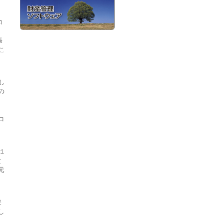
コ
張
こ
し
の
コ
１
と
元
登
し