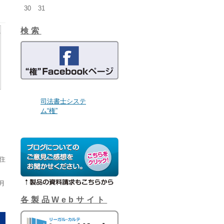
30
31
検索
司法書士システ
ム“権”
住
月
各製品Webサイト