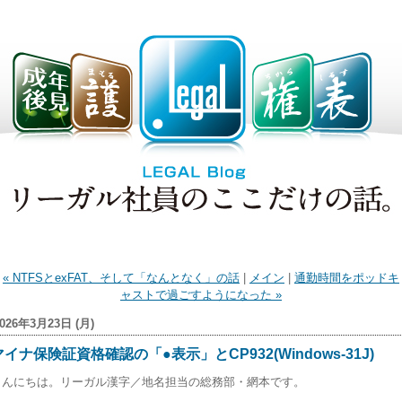
« NTFSとexFAT、そして「なんとなく」の話
|
メイン
|
通勤時間をポッドキ
ャストで過ごすようになった »
2026年3月23日 (月)
マイナ保険証資格確認の「●表示」とCP932(Windows-31J)
こんにちは。リーガル漢字／地名担当の総務部・網本です。