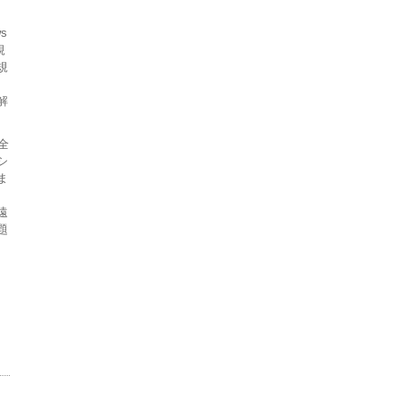
s
規
規
解
全
シ
ま
、
遠
題