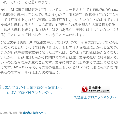
ていた。ということと思われます。
しかし、NEC選定IBM拡張文字については、コード入力しても自動的にWindow
がIBM拡張に統一してくれているようなので、NEC選定IBM拡張文字の文字は
格上では存在するけれども実際にはほぼ存在しない。ということのようです。
格を厳格に解釈するのと、人の名前が●で表示される不都合との重要度を勘案
し、規格の解釈を緩くする（規格上は２つあるが、実際には１つしかない、と
する）ことによって対応した、ということと思われます。
●になる文字は実際はIBM拡張文字だけではないので、今回の対策だけで●が完
に出なくなるというわけではありません。もしマイナ保険証にかかわる全ての
ステムが行政事務標準文字になったとすれば、このような問題は起きなくなり
す。しかし、行政側はともかく民間側まで今とは違う文字の仕様に切り替える
というのはなかなか大変なことです。文字に関する問題を無くす道はまだまだ
そうです。MS-DOS時代からの負の遺産ともいえるCP932には他にも大きな問
があるのですが、それはまた次の機会に。
にほんブログ村ランキングへ
司法書士 ブログランキングへ
026年3月23日 (月)
総務部
|
個別ページ