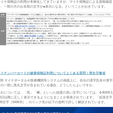
マイナ保険証の利用が本格化してきていますが、マイナ保険証による資格確認
で、一部の方のお名前の文字が●表示になる。ということがおきています。
マイナンバーカードの健康保険証利用についてよくある質問｜厚生労働省
Q38 マイナポータルや医療機関等システムの画面上に、自分の漢字氏名や漢字
所の一部に黒丸文字が含まれている場合、どうしたらよいですか。
これについては、「髙」「﨑」といった頻度の高い文字については、令和8年3
23日以降に正しく表示できるようになることが発表されています。「拡張文字
388文字［948KB］」のリンク先の以下の資料で詳しく解説されています。