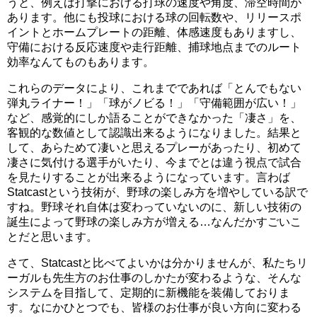
うと、例えば打撃における打球の速度や角度、滞空時間が
あります。他にも投球における球の回転数や、リリースポ
イントとホームプレートの距離、体感速度もありますし、
守備における反応速度や走行距離、捕球地点までのルート
効率なんてものもあります。
これらのデータにより、これまでであれば「とんでもない
弾丸ライナー！」「球がノビる！」「守備範囲が広い！」
など、感覚的にしか語ることができなかった「凄さ」を、
客観的な数値として認識出来るようになりました。結果と
して、あらためて凄いと思えるプレーがあったり、初めて
凄さに気付ける選手がいたり、今までとは違う視点で試合
を見たりすることが出来るようになっています。言わば
Statcastという技術が、野球の楽しみ方を増やしている訳で
すね。野球それ自体は変わっていないのに、新しい技術の
誕生によって野球の楽しみ方が増える…なんだかすごいこ
とだと思います。
さて、Statcastと比べてよいかは分かりませんが、私たちリ
ーガルも先生方のお仕事のしかたが変わるような、そんな
システムを目指して、定期的に新機能を装備しておりま
す。なにかひとつでも、皆様のお仕事が良い方向に変わる