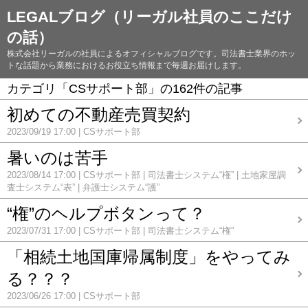
LEGALブログ（リーガル社員のここだけ
の話）
株式会社リーガルの社員によるオフィシャルブログです。司法書士業界のホッ
トな話題から業務におけるお役立ち情報まで毎週お届けします。
カテゴリ「CSサポート部」の162件の記事
初めての不動産売買契約
2023/09/19 17:00
CSサポート部
暑いのは苦手
2023/08/14 17:00
CSサポート部
司法書士システム“権”
土地家屋調
査士システム“表”
弁護士システム“護”
“権”のヘルプボタンって？
2023/07/31 17:00
CSサポート部
司法書士システム“権”
「相続土地国庫帰属制度」をやってみ
る？？？
2023/06/26 17:00
CSサポート部