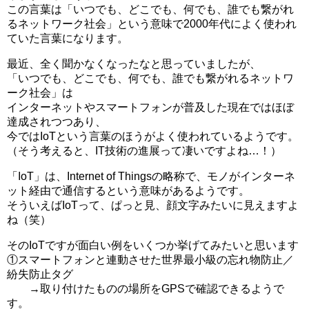
この言葉は「いつでも、どこでも、何でも、誰でも繋がれ
るネットワーク社会」という意味で2000年代によく使われ
ていた言葉になります。
最近、全く聞かなくなったなと思っていましたが、
「いつでも、どこでも、何でも、誰でも繋がれるネットワ
ーク社会」は
インターネットやスマートフォンが普及した現在ではほぼ
達成されつつあり、
今ではIoTという言葉のほうがよく使われているようです。
（そう考えると、IT技術の進展って凄いですよね…！）
「IoT」は、Internet of Thingsの略称で、モノがインターネ
ット経由で通信するという意味があるようです。
そういえばIoTって、ぱっと見、顔文字みたいに見えますよ
ね（笑）
そのIoTですが面白い例をいくつか挙げてみたいと思います
①スマートフォンと連動させた世界最小級の忘れ物防止／
紛失防止タグ
→取り付けたものの場所をGPSで確認できるようで
す。