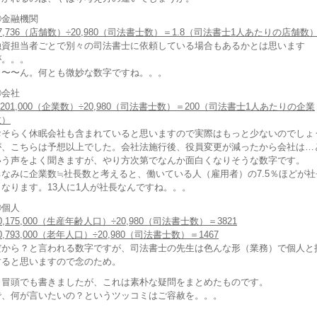
②金融機関
7,736（店舗数）÷20,980（司法書士数）＝1.8（司法書士1人あたりの店舗数
融資担当者ごとで別々の司法書士に依頼している場合もあるかとは思います
が。。。
う〜〜ん。何とも微妙な数字ですね。。。
③会社
,201,000（企業数）÷20,980（司法書士数）＝200（司法書士1人あたりの企業
数）
おそらく休眠会社も含まれていると思いますので実際はもっと少ないのでしょ
が、こちらは予想以上でした。会社法施行後、役員変更が減ったから会社は…
いう声をよく聞きますが、やり方次第でなんか面白くなりそうな数字です。
ちなみに企業数≒社長数と考えると、働いている人（雇用者）の7.5％ほどが社
となります。13人に1人が社長なんですね。。。
④個人
0,175,000（生産年齢人口）÷20,980（司法書士数）＝3821
0,793,000（老年人口）÷20,980（司法書士数）＝1467
だから？と言われる数字ですが、司法書士の先生は色んな形（業務）で個人と
すると思いますので念のため。
※冒頭でも書きましたが、これは素朴な疑問をまとめたものです。
で、何が言いたいの？というツッコミはご容赦を。。。