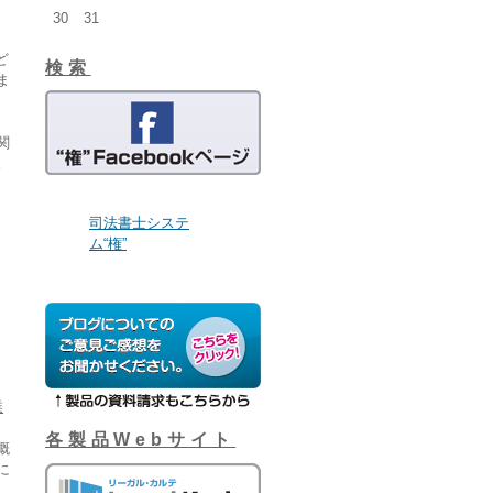
30
31
、
ど
検索
ま
関
。
司法書士システ
ム“権”
業
各製品Webサイト
概
に