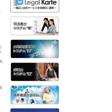
）
う
と
長
接