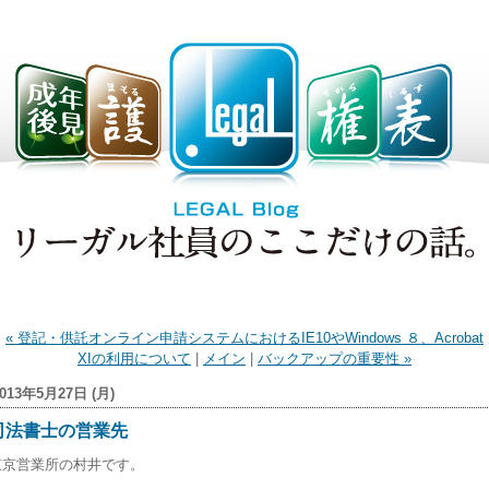
« 登記・供託オンライン申請システムにおけるIE10やWindows ８、Acrobat
XIの利用について
|
メイン
|
バックアップの重要性 »
2013年5月27日 (月)
司法書士の営業先
東京営業所の村井です。