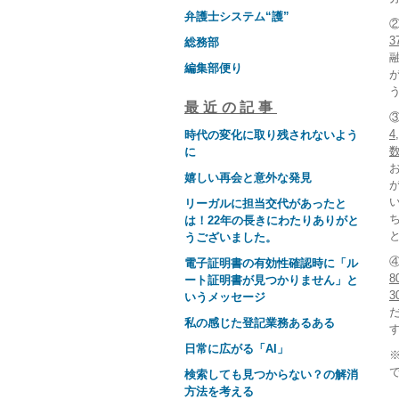
弁護士システム“護”
3
総務部
編集部便り
最近の記事
4
時代の変化に取り残されないよう
に
嬉しい再会と意外な発見
リーガルに担当交代があったと
は！22年の長きにわたりありがと
うございました。
電子証明書の有効性確認時に「ル
8
ート証明書が見つかりません」と
3
いうメッセージ
私の感じた登記業務あるある
日常に広がる「AI」
検索しても見つからない？の解消
方法を考える