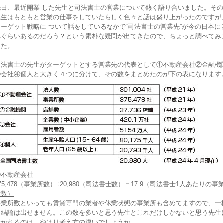
先日、最近開業 した先生と司法書士の営業について熱く語り合いました。その
先生はもともと営業の仕事をしていたらしく色々と話は盛り上がったのですが
ターゲット戦略に ついて話をしているなかで“司法書士の営業先”が今の日本に
れぐらいあるのだろう？という素朴な疑問が出てきたので、ちょっと調べてみ
した。
司法書士の先生がターゲットとする営業先の代表として①不動産会社②金融機
③会社④個人と大きく４つに分けて、その数をまとめたのが下の表になります
①不動産会社
75,478（事業所数）÷20,980（司法書士数）＝17.9（司法書士1人あたりの事
所数）
事業所数といっても賃貸専門の業者や休業状態の事業所も含めてますので、一
に結論は出せません。この数を多いと思う先生とこれだけしかないと思う先生
分かれるのは、やはり考え方の違いでしょうか。