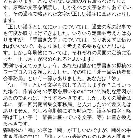
ともあります。とんでもない悪筆の方も居られたりしま
す。原稿の文字を解読し、しかるべき文字をわりあててい
く、その過程で略された文字が正しい漢字に直されたりし
ます。
「正しい漢字とはなにか」については、過去の私の記事で
も何度か取り上げてきました。いろいろ定義や考え方はあ
りますが、「手書き文字」については、とりあえずは伝わ
ればいいので、あまり厳しく考える必要もないと思いま
す。しかし印刷物については、それぞれの局面の定義に沿
った「正しさ」が求められると思います。
実例で考えてみましょう。あなたは誰かに手書きの原稿の
ワープロ入力を頼まれました。その中に「㐧一回労仂者集
会亊務局」という一節がありました。あなたは「㐧」
「仂」「亊」という文字を探して入力しますか？こういっ
た場合、作者がその字形を用いるのについて特別な意図が
あるのであれば、そうするべきです。しかし多くの場合は
単に「第一回労働者集会事務局」と入力したので差支えは
ありません。むしろ印刷物にする時点で、誤字や俗字・略
字は正しい字（＝辞書に載っている文字、等）に置き換え
るべきです。
森鷗外の「鷗」の字は「鷗」が正しいのですが、鷗外の手
書き原稿の中には「鴎」という表記のものもあると聞きま