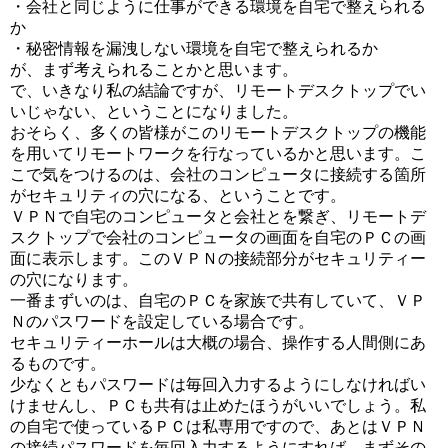
・会社と同じように仕事ができる環境を自宅で整えられる
か
・秘密情報を漏洩しない環境を自宅で整えられるか
が、まず考えられることかと思います。
で、いきなり私の結論ですが、リモートデスクトップでい
いじゃない、ということになりました。
おそらく、多くの皆様がこのリモートデスクトップの機能
を用いてリモートワークを行なっているかと思います。こ
こで気をつけるのは、会社のコンピュータに接続する箇所
がセキュリティの穴になる、ということです。
ＶＰＮで自宅のコンピュータと会社とを繋ぎ、リモートデ
スクトップで会社のコンピュータの画面を自宅のＰＣの画
面に表示します。このＶＰＮの接続部分がセキュリティー
の穴になります。
一番まずいのは、自宅のＰＣを家族で共有していて、ＶＰ
Ｎのパスワードを設定している場合です。
セキュリティーホールは大概の場合、操作する人間側にあ
るものです。
少なくともパスワードは毎回入力するようにしなければい
けませんし、ＰＣも共有は止めたほうがいいでしょう。私
の自宅で使っているＰＣは私専用ですので、あとはＶＰＮ
の接続パスワードを毎回入力するようにすれば、まずその