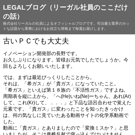
LEGALブログ（リーガル社員のここだけ
の話）
株式会社リーガルの社員によるオフィシャルブログです。司法書士業界のホッ
トな話題から業務におけるお役立ち情報まで毎週お届けします。
古いＰＣでも大丈夫
イノベーション開発部の長野です。
お久しぶりになります。皆様お元気でしたでしょうか。今
回もよろしくお願いいたします。
では、まずは最近びっくりしたことから。
それは、「希ガス」が「貴ガス」になっていたこと。
「希ガス」といえば第１８族の「不活性ガス」ですよね。
周期表を縦に上から、「へ(He)いね(Ne)ーちゃん、あれ(Ar)
して、これ(Kr)して、．．．」と下品な語呂合わせで覚えた
元素です。「貴ガス」に変わったことを知ったきっかけ
は、何の気なしに見ていたある動画サイトの化学系動画で
した。
動画に「貴ガス」とありましたので「変換ミスか？」と思
いましたが、そこは脊椎反射で突っ込んではいけません。