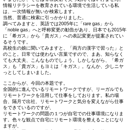
情報リテラシーを教育されている環境で生活している私
は、一次情報が無いか検索します。
当然、普通に検索に引っかかりました。
調べてみますと、英語では2005年に「rare gas」から
「noble gas」へと呼称変更の勧告があり、日本でも2015年
に「希ガス」から「貴ガス」への表記変更が提案されてい
るそうです。
高校生の娘に聞いてみますと、「両方の漢字で習った」と
のこと。日常では使わない言葉ですので、まあ、知らなく
ても大丈夫、こんなものでしょう。しかしながら、「希ガ
ス」も「貴ガス」もヨミは「キガス」。なんか、少しニヤ
っとしてしまいました。
ここからが、今回の本題です。
全国的に進んでいるリモートワークですが、リーガルでも
リモートワークを活用して仕事をしております。私の場
合、隔月で出社、リモートワークと気分を変えながら仕事
をできているのですが、
リモートワークの問題の１つが自宅での仕事環境になりま
す。色々な観点で自宅にリモート環境を整えることになり
ますが、